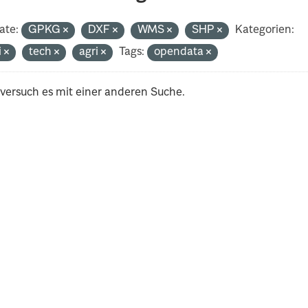
ate:
GPKG
DXF
WMS
SHP
Kategorien:
i
tech
agri
Tags:
opendata
 versuch es mit einer anderen Suche.