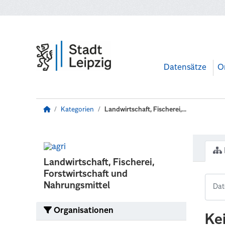
Zum Hauptinhalt wechseln
Datensätze
O
Kategorien
Landwirtschaft, Fischerei,...
Landwirtschaft, Fischerei,
Forstwirtschaft und
Nahrungsmittel
Organisationen
Ke