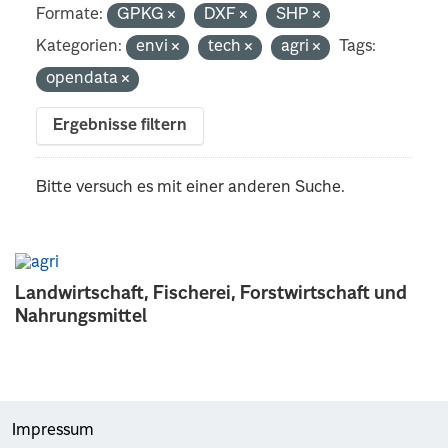
Formate:
GPKG
DXF
SHP
Kategorien:
envi
tech
agri
Tags:
opendata
Ergebnisse filtern
Bitte versuch es mit einer anderen Suche.
Landwirtschaft, Fischerei, Forstwirtschaft und
Nahrungsmittel
Impressum