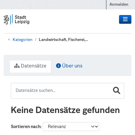
Zum Hauptinhalt wechseln
Anmelden
Kategorien
Landwirtschaft, Fischerei,...
Datensätze
Über uns
Keine Datensätze gefunden
Sortieren nach