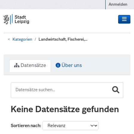
Zum Hauptinhalt wechseln
Anmelden
Kategorien
Landwirtschaft, Fischerei,...
Datensätze
Über uns
Keine Datensätze gefunden
Sortieren nach