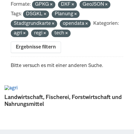
Formate:
GPKG
DXF
GeoJSON
Tags:
DSGKL
Planung
Stadtgrundkarte
opendata
Kategorien:
agri
regi
tech
Ergebnisse filtern
Bitte versuch es mit einer anderen Suche.
Landwirtschaft, Fischerei, Forstwirtschaft und
Nahrungsmittel