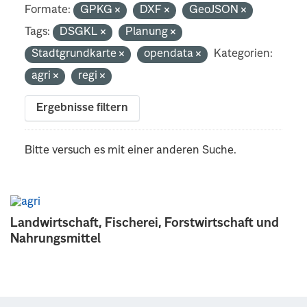
Formate:
GPKG
DXF
GeoJSON
Tags:
DSGKL
Planung
Stadtgrundkarte
opendata
Kategorien:
agri
regi
Ergebnisse filtern
Bitte versuch es mit einer anderen Suche.
Landwirtschaft, Fischerei, Forstwirtschaft und
Nahrungsmittel