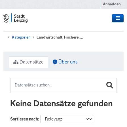
Zum Hauptinhalt wechseln
Anmelden
Kategorien
Landwirtschaft, Fischerei,...
Datensätze
Über uns
Keine Datensätze gefunden
Sortieren nach