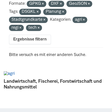
Formate:
GPKG
DXF
GeoJSON
Tags:
DSGKL
Planung
Stadtgrundkarte
Kategorien:
agri
regi
tech
Ergebnisse filtern
Bitte versuch es mit einer anderen Suche.
Landwirtschaft, Fischerei, Forstwirtschaft und
Nahrungsmittel