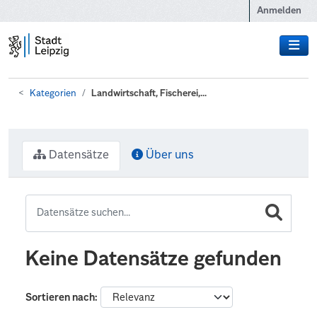
Zum Hauptinhalt wechseln
Anmelden
Kategorien
Landwirtschaft, Fischerei,...
Datensätze
Über uns
Keine Datensätze gefunden
Sortieren nach