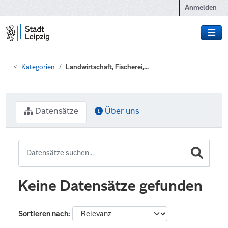
Zum Hauptinhalt wechseln
Anmelden
Kategorien
Landwirtschaft, Fischerei,...
Datensätze
Über uns
Keine Datensätze gefunden
Sortieren nach