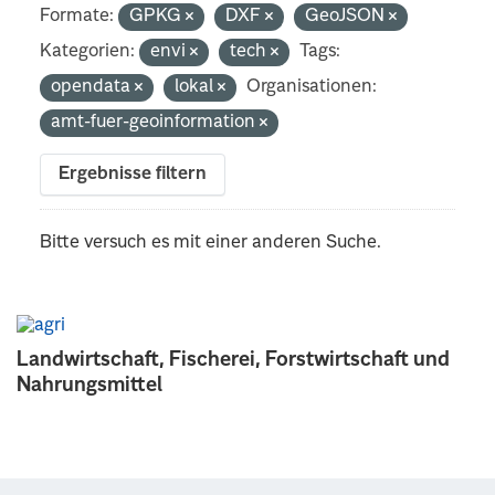
Formate:
GPKG
DXF
GeoJSON
Kategorien:
envi
tech
Tags:
opendata
lokal
Organisationen:
amt-fuer-geoinformation
Ergebnisse filtern
Bitte versuch es mit einer anderen Suche.
Landwirtschaft, Fischerei, Forstwirtschaft und
Nahrungsmittel