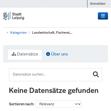
Zum Hauptinhalt wechseln
Anmelden
Kategorien
Landwirtschaft, Fischerei,...
Datensätze
Über uns
Keine Datensätze gefunden
Sortieren nach