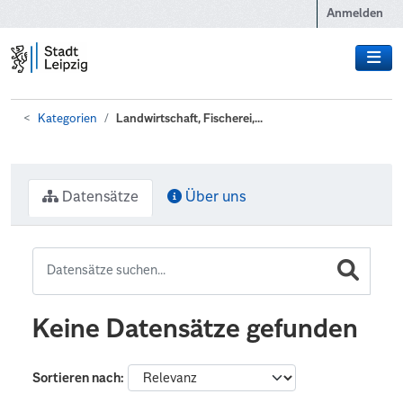
Zum Hauptinhalt wechseln
Anmelden
Kategorien
Landwirtschaft, Fischerei,...
Datensätze
Über uns
Keine Datensätze gefunden
Sortieren nach