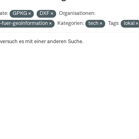
ate:
GPKG
DXF
Organisationen:
-fuer-geoinformation
Kategorien:
tech
Tags:
lokal
 versuch es mit einer anderen Suche.