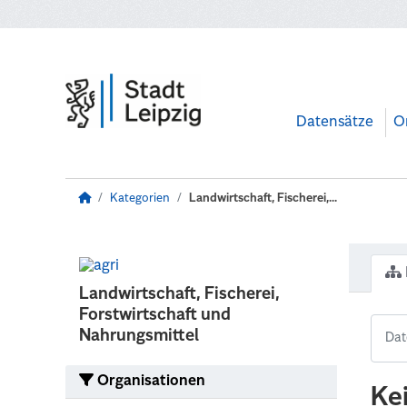
Zum Hauptinhalt wechseln
Datensätze
O
Kategorien
Landwirtschaft, Fischerei,...
Landwirtschaft, Fischerei,
Forstwirtschaft und
Nahrungsmittel
Organisationen
Ke