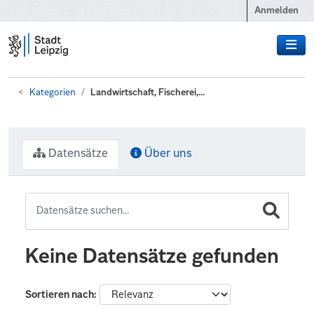
Zum Hauptinhalt wechseln
Anmelden
Kategorien
Landwirtschaft, Fischerei,...
Datensätze
Über uns
Keine Datensätze gefunden
Sortieren nach