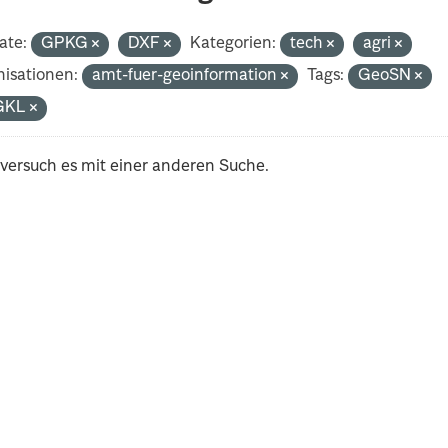
ate:
GPKG
DXF
Kategorien:
tech
agri
isationen:
amt-fuer-geoinformation
Tags:
GeoSN
GKL
 versuch es mit einer anderen Suche.