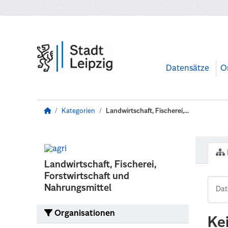
Zum Hauptinhalt wechseln
Datensätze
O
Kategorien
Landwirtschaft, Fischerei,...
Landwirtschaft, Fischerei,
Forstwirtschaft und
Nahrungsmittel
Organisationen
Ke