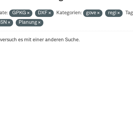
ate:
GPKG
DXF
Kategorien:
gove
regi
Tag
oSN
Planung
 versuch es mit einer anderen Suche.