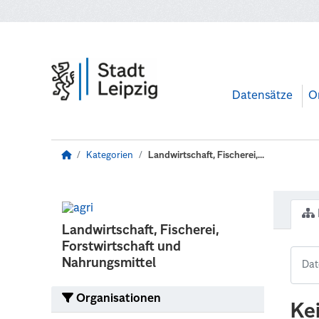
Zum Hauptinhalt wechseln
Datensätze
O
Kategorien
Landwirtschaft, Fischerei,...
Landwirtschaft, Fischerei,
Forstwirtschaft und
Nahrungsmittel
Organisationen
Ke