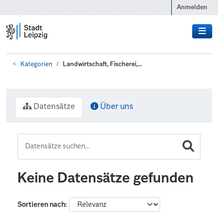
Zum Hauptinhalt wechseln
Anmelden
Kategorien
Landwirtschaft, Fischerei,...
Datensätze
Über uns
Keine Datensätze gefunden
Sortieren nach