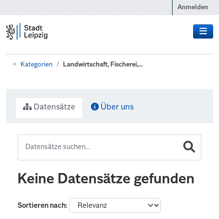
Zum Hauptinhalt wechseln
Anmelden
Kategorien
Landwirtschaft, Fischerei,...
Datensätze
Über uns
Keine Datensätze gefunden
Sortieren nach