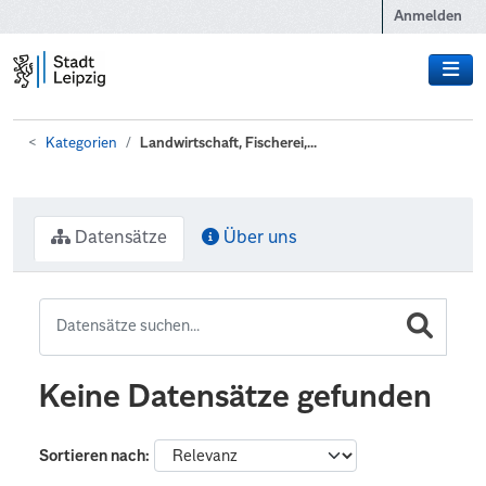
Zum Hauptinhalt wechseln
Anmelden
Kategorien
Landwirtschaft, Fischerei,...
Datensätze
Über uns
Keine Datensätze gefunden
Sortieren nach