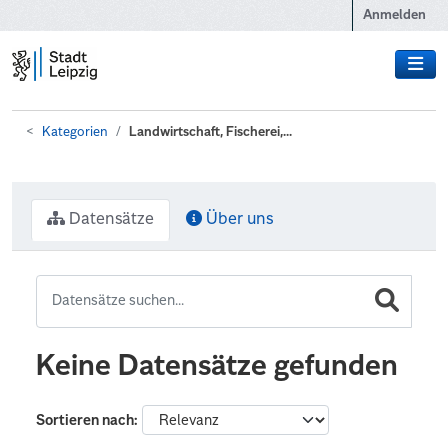
Zum Hauptinhalt wechseln
Anmelden
Kategorien
Landwirtschaft, Fischerei,...
Datensätze
Über uns
Keine Datensätze gefunden
Sortieren nach