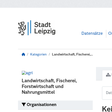
Zum Hauptinhalt wechseln
Datensätze
O
Kategorien
Landwirtschaft, Fischerei,...
Landwirtschaft, Fischerei,
Forstwirtschaft und
Nahrungsmittel
Organisationen
Ke