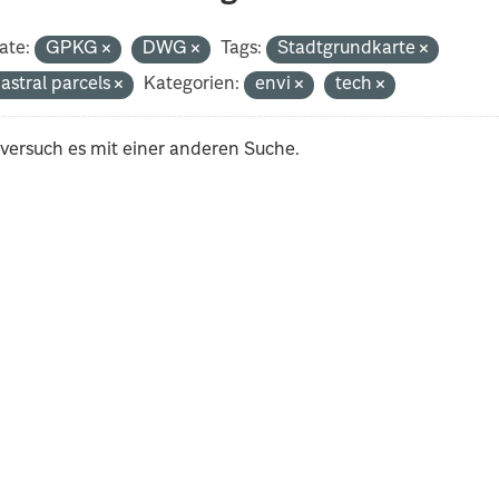
ate:
GPKG
DWG
Tags:
Stadtgrundkarte
astral parcels
Kategorien:
envi
tech
 versuch es mit einer anderen Suche.