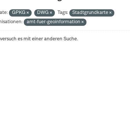
ate:
GPKG
DWG
Tags:
Stadtgrundkarte
isationen:
amt-fuer-geoinformation
 versuch es mit einer anderen Suche.