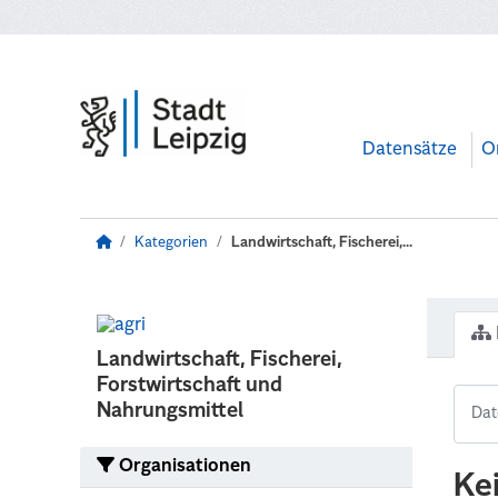
Zum Hauptinhalt wechseln
Datensätze
O
Kategorien
Landwirtschaft, Fischerei,...
Landwirtschaft, Fischerei,
Forstwirtschaft und
Nahrungsmittel
Organisationen
Ke