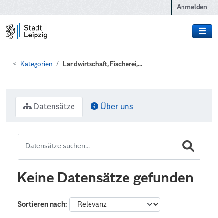
Zum Hauptinhalt wechseln
Anmelden
Kategorien
Landwirtschaft, Fischerei,...
Datensätze
Über uns
Keine Datensätze gefunden
Sortieren nach