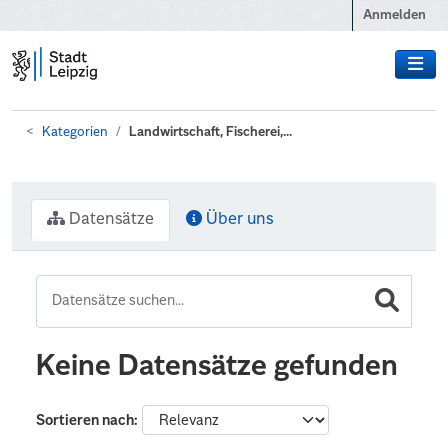
Zum Hauptinhalt wechseln
Anmelden
Kategorien
Landwirtschaft, Fischerei,...
Datensätze
Über uns
Keine Datensätze gefunden
Sortieren nach