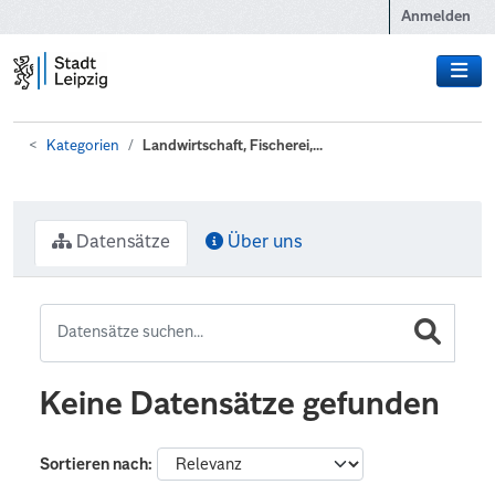
Zum Hauptinhalt wechseln
Anmelden
Kategorien
Landwirtschaft, Fischerei,...
Datensätze
Über uns
Keine Datensätze gefunden
Sortieren nach