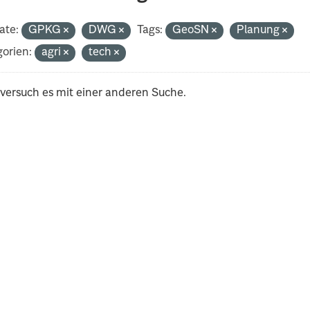
ate:
GPKG
DWG
Tags:
GeoSN
Planung
orien:
agri
tech
 versuch es mit einer anderen Suche.