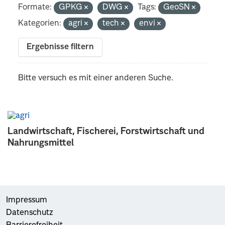
Formate:
GPKG
DWG
Tags:
GeoSN
Kategorien:
agri
tech
envi
Ergebnisse filtern
Bitte versuch es mit einer anderen Suche.
Landwirtschaft, Fischerei, Forstwirtschaft und
Nahrungsmittel
Impressum
Datenschutz