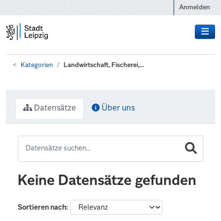
Zum Hauptinhalt wechseln
Anmelden
Kategorien
Landwirtschaft, Fischerei,...
Datensätze
Über uns
Keine Datensätze gefunden
Sortieren nach