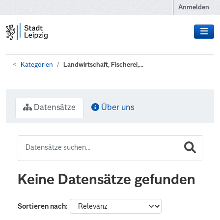
Zum Hauptinhalt wechseln
Anmelden
Kategorien
Landwirtschaft, Fischerei,...
Datensätze
Über uns
Keine Datensätze gefunden
Sortieren nach