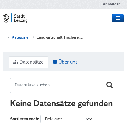
Zum Hauptinhalt wechseln
Anmelden
Kategorien
Landwirtschaft, Fischerei,...
Datensätze
Über uns
Keine Datensätze gefunden
Sortieren nach