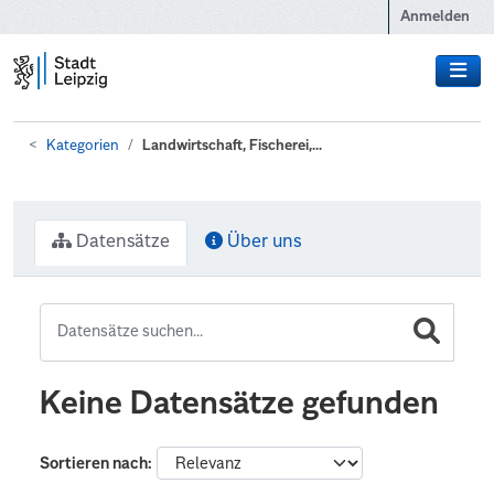
Zum Hauptinhalt wechseln
Anmelden
Kategorien
Landwirtschaft, Fischerei,...
Datensätze
Über uns
Keine Datensätze gefunden
Sortieren nach