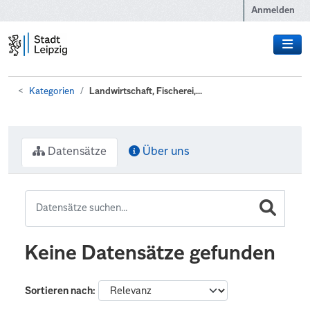
Zum Hauptinhalt wechseln
Anmelden
Kategorien
Landwirtschaft, Fischerei,...
Datensätze
Über uns
Keine Datensätze gefunden
Sortieren nach