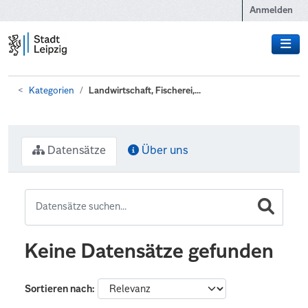
Zum Hauptinhalt wechseln
Anmelden
Kategorien
Landwirtschaft, Fischerei,...
Datensätze
Über uns
Keine Datensätze gefunden
Sortieren nach