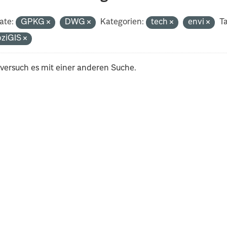
ate:
GPKG
DWG
Kategorien:
tech
envi
Ta
pziGIS
 versuch es mit einer anderen Suche.