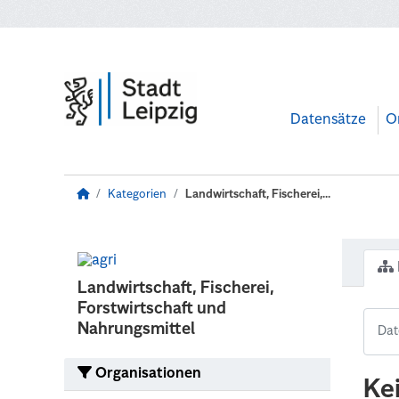
Zum Hauptinhalt wechseln
Datensätze
O
Kategorien
Landwirtschaft, Fischerei,...
Landwirtschaft, Fischerei,
Forstwirtschaft und
Nahrungsmittel
Organisationen
Ke