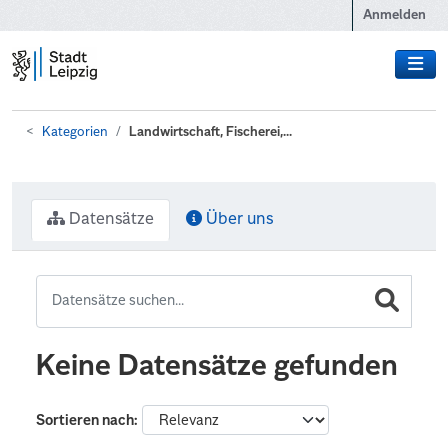
Zum Hauptinhalt wechseln
Anmelden
Kategorien
Landwirtschaft, Fischerei,...
Datensätze
Über uns
Keine Datensätze gefunden
Sortieren nach