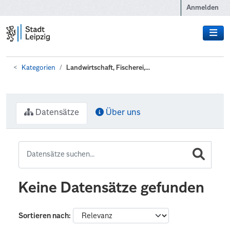
Zum Hauptinhalt wechseln
Anmelden
Kategorien
Landwirtschaft, Fischerei,...
Datensätze
Über uns
Keine Datensätze gefunden
Sortieren nach