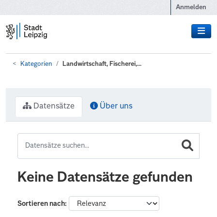
Zum Hauptinhalt wechseln
Anmelden
Kategorien
Landwirtschaft, Fischerei,...
Datensätze
Über uns
Keine Datensätze gefunden
Sortieren nach