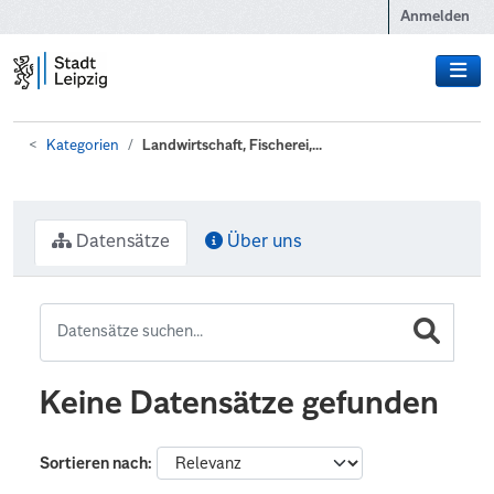
Zum Hauptinhalt wechseln
Anmelden
Kategorien
Landwirtschaft, Fischerei,...
Datensätze
Über uns
Keine Datensätze gefunden
Sortieren nach