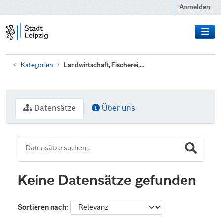
Zum Hauptinhalt wechseln
Anmelden
Kategorien
Landwirtschaft, Fischerei,...
Datensätze
Über uns
Keine Datensätze gefunden
Sortieren nach