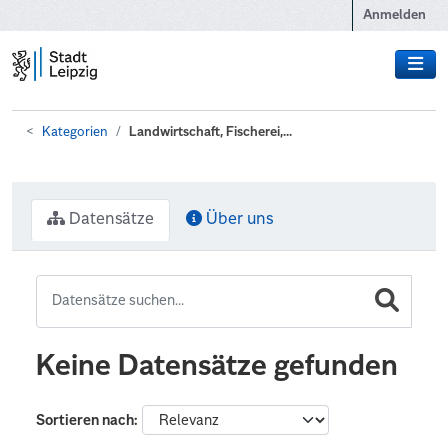
Zum Hauptinhalt wechseln
Anmelden
Kategorien
Landwirtschaft, Fischerei,...
Datensätze
Über uns
Keine Datensätze gefunden
Sortieren nach