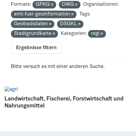
Formate:
GPKG
DWG
Organisationen:
amt-fuer-geoinformation
Tags:
Geobasisdaten
DSGKL
Stadtgrundkarte
Kategorien:
regi
Ergebnisse filtern
Bitte versuch es mit einer anderen Suche.
Landwirtschaft, Fischerei, Forstwirtschaft und
Nahrungsmittel