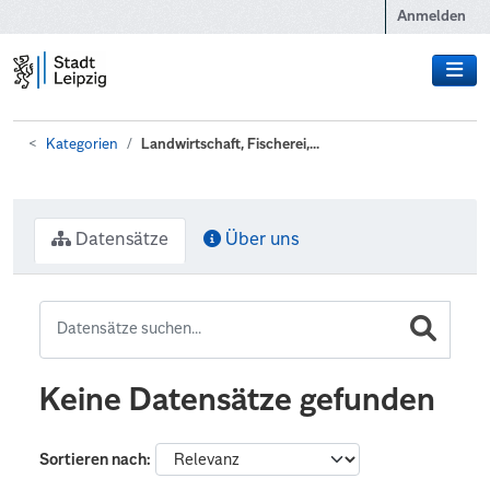
Zum Hauptinhalt wechseln
Anmelden
Kategorien
Landwirtschaft, Fischerei,...
Datensätze
Über uns
Keine Datensätze gefunden
Sortieren nach