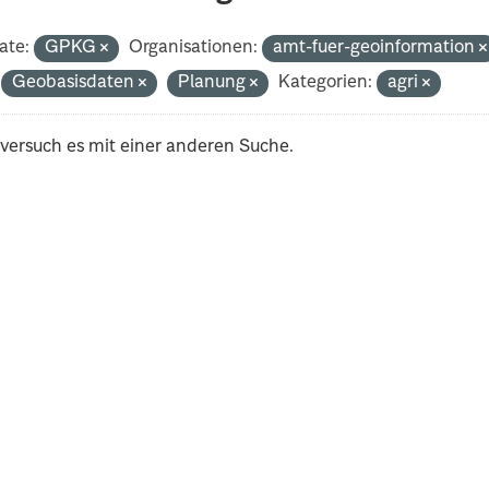
ate:
GPKG
Organisationen:
amt-fuer-geoinformation
Geobasisdaten
Planung
Kategorien:
agri
 versuch es mit einer anderen Suche.