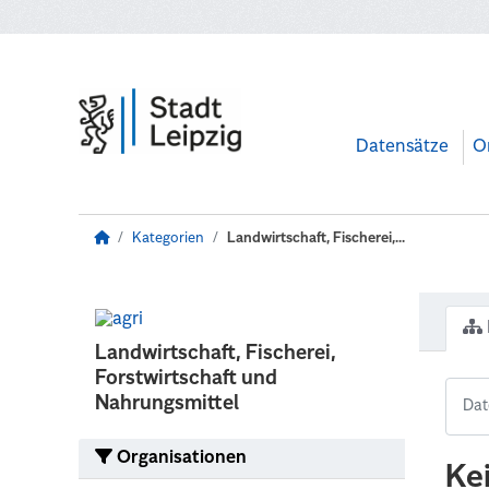
Zum Hauptinhalt wechseln
Datensätze
O
Kategorien
Landwirtschaft, Fischerei,...
Landwirtschaft, Fischerei,
Forstwirtschaft und
Nahrungsmittel
Organisationen
Ke