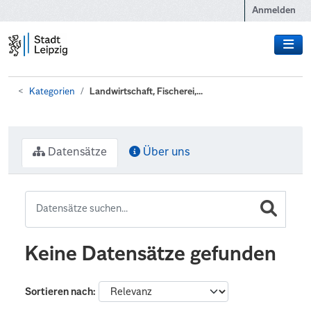
Zum Hauptinhalt wechseln
Anmelden
Kategorien
Landwirtschaft, Fischerei,...
Datensätze
Über uns
Keine Datensätze gefunden
Sortieren nach