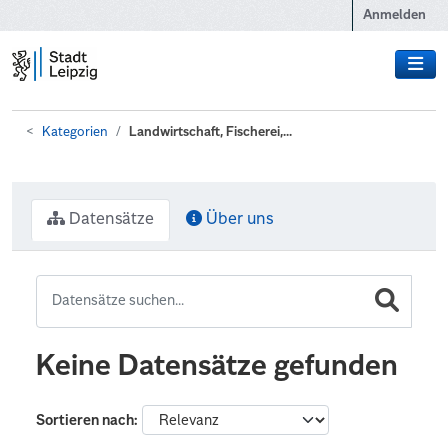
Zum Hauptinhalt wechseln
Anmelden
Kategorien
Landwirtschaft, Fischerei,...
Datensätze
Über uns
Keine Datensätze gefunden
Sortieren nach