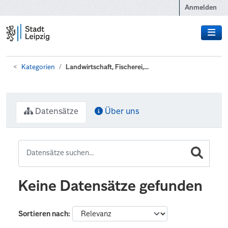
Zum Hauptinhalt wechseln
Anmelden
Kategorien
Landwirtschaft, Fischerei,...
Datensätze
Über uns
Keine Datensätze gefunden
Sortieren nach