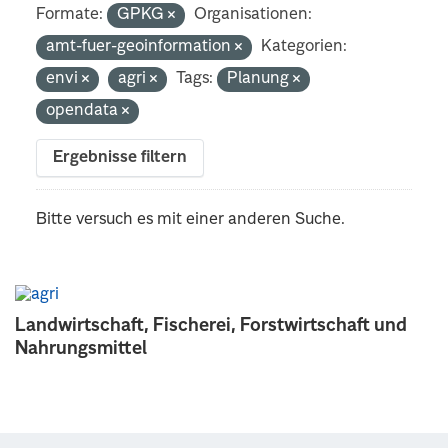
Formate:
GPKG
Organisationen:
amt-fuer-geoinformation
Kategorien:
envi
agri
Tags:
Planung
opendata
Ergebnisse filtern
Bitte versuch es mit einer anderen Suche.
Landwirtschaft, Fischerei, Forstwirtschaft und
Nahrungsmittel