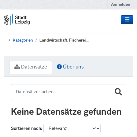
Zum Hauptinhalt wechseln
Anmelden
Kategorien
Landwirtschaft, Fischerei,...
Datensätze
Über uns
Keine Datensätze gefunden
Sortieren nach