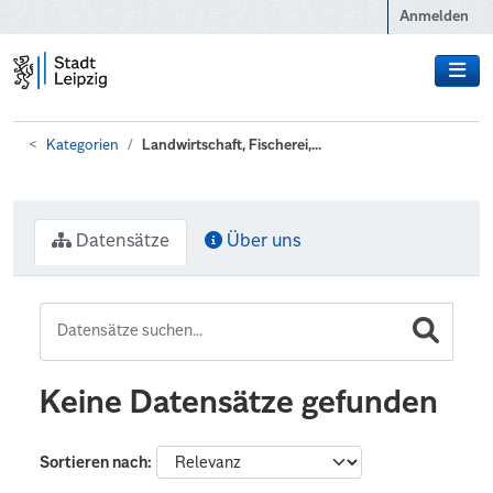
Zum Hauptinhalt wechseln
Anmelden
Kategorien
Landwirtschaft, Fischerei,...
Datensätze
Über uns
Keine Datensätze gefunden
Sortieren nach