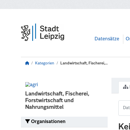
Zum Hauptinhalt wechseln
Datensätze
O
Kategorien
Landwirtschaft, Fischerei,...
Landwirtschaft, Fischerei,
Forstwirtschaft und
Nahrungsmittel
Organisationen
Ke