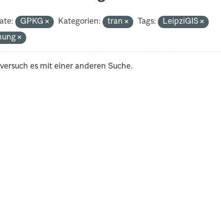
ate:
GPKG
Kategorien:
tran
Tags:
LeipziGIS
nung
 versuch es mit einer anderen Suche.