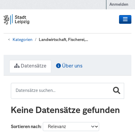
Zum Hauptinhalt wechseln
Anmelden
Kategorien
Landwirtschaft, Fischerei,...
Datensätze
Über uns
Keine Datensätze gefunden
Sortieren nach