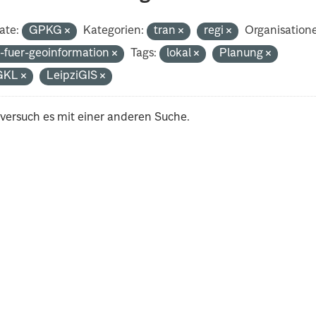
ate:
GPKG
Kategorien:
tran
regi
Organisation
-fuer-geoinformation
Tags:
lokal
Planung
GKL
LeipziGIS
 versuch es mit einer anderen Suche.