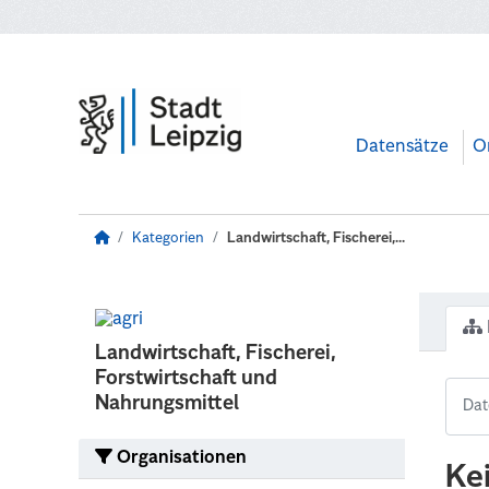
Zum Hauptinhalt wechseln
Datensätze
O
Kategorien
Landwirtschaft, Fischerei,...
Landwirtschaft, Fischerei,
Forstwirtschaft und
Nahrungsmittel
Organisationen
Ke