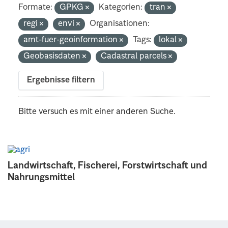
Formate:
GPKG
Kategorien:
tran
regi
envi
Organisationen:
amt-fuer-geoinformation
Tags:
lokal
Geobasisdaten
Cadastral parcels
Ergebnisse filtern
Bitte versuch es mit einer anderen Suche.
Landwirtschaft, Fischerei, Forstwirtschaft und
Nahrungsmittel