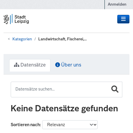
Zum Hauptinhalt wechseln
Anmelden
Kategorien
Landwirtschaft, Fischerei,...
Datensätze
Über uns
Keine Datensätze gefunden
Sortieren nach