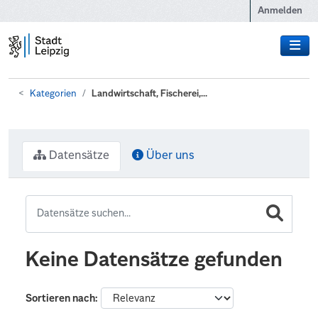
Zum Hauptinhalt wechseln
Anmelden
Kategorien
Landwirtschaft, Fischerei,...
Datensätze
Über uns
Keine Datensätze gefunden
Sortieren nach