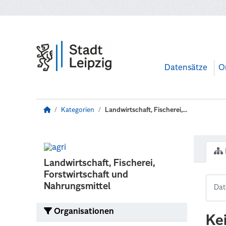
Zum Hauptinhalt wechseln
Datensätze
O
Kategorien
Landwirtschaft, Fischerei,...
Landwirtschaft, Fischerei,
Forstwirtschaft und
Nahrungsmittel
Organisationen
Ke