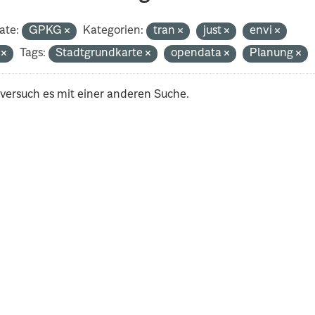
ate:
GPKG
Kategorien:
tran
just
envi
i
Tags:
Stadtgrundkarte
opendata
Planung
 versuch es mit einer anderen Suche.