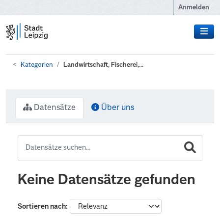
Zum Hauptinhalt wechseln
Anmelden
Kategorien
Landwirtschaft, Fischerei,...
Datensätze
Über uns
Keine Datensätze gefunden
Sortieren nach