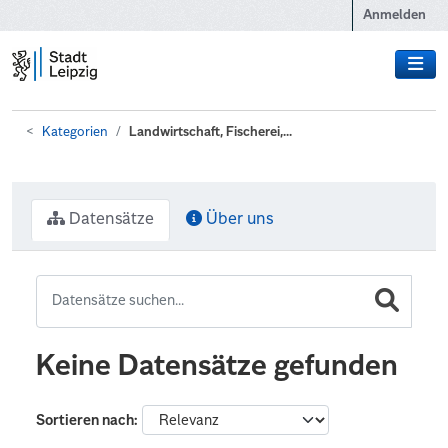
Zum Hauptinhalt wechseln
Anmelden
Kategorien
Landwirtschaft, Fischerei,...
Datensätze
Über uns
Keine Datensätze gefunden
Sortieren nach